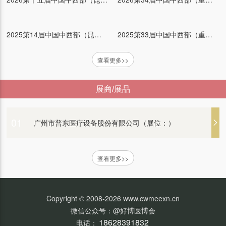
新光维医疗科技（苏州）股份有限公司（展位：）
衡水康博医疗器械有限公司（展位：）
2025第14届中国中西部（昆明）医疗器械博览会
2025第33届中国中西部（重庆）医疗器械博览会
查看更多>>
北京白象新技术有限公司（展位：）
展商/展品
山东光华医疗设备有限公司（展位：）
01
广州市普东医疗设备股份有限公司（展位：）
普康医疗（展位：）
查看更多>>
艾康生物技术（杭州）有限公司 （展位：）
Copyright © 2008-2026 www.cwmeexn.cn
微信公众号：@好博医博会
江苏普仕达医疗科技有限公司（展位：）
18628391832
电话：