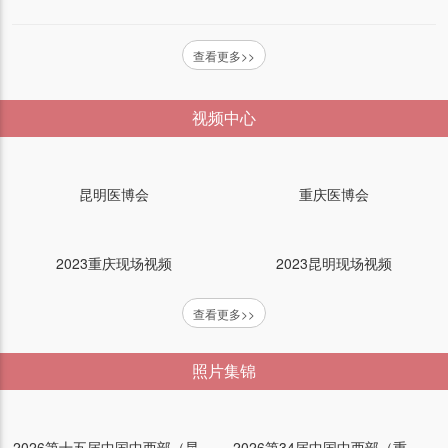
查看更多>>
视频中心
普康医疗（展位：）
昆明医博会
重庆医博会
艾康生物技术（杭州）有限公司 （展位：）
2023重庆现场视频
2023昆明现场视频
江苏普仕达医疗科技有限公司（展位：）
查看更多>>
汕头市超声仪器研究所股份有限公司（展位：）
照片集锦
康泰医学系统（秦皇岛）股份有限公司（展位：）
2026第十五届中国中西部（昆明）医疗器械博览会
2026第34届中国中西部（重庆）医疗器械博览会