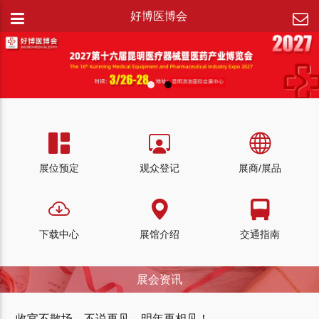
好博医博会
展位预定
观众登记
展商/展品
下载中心
展馆介绍
交通指南
展会资讯
收官不散场，不说再见。明年再相见！