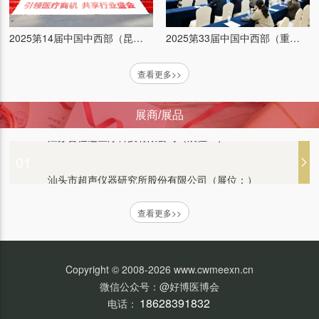
2025第33届中国中西部（重庆）医疗器械博览会
2025第14届中国中西部（昆明）医疗器械博览会
普康医疗（展位：）
查看更多>>
艾康生物技术（杭州）有限公司 （展位：）
展商/展品
江苏普仕达医疗科技有限公司（展位：）
01
汕头市超声仪器研究所股份有限公司（展位：）
康泰医学系统（秦皇岛）股份有限公司（展位：）
查看更多>>
新光维医疗科技（苏州）股份有限公司（展位：）
Copyright © 2008-2026 www.cwmeexn.cn
微信公众号：@好博医博会
衡水康博医疗器械有限公司（展位：）
18628391832
电话：