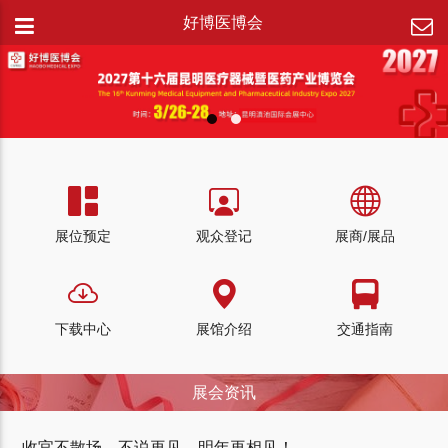
好博医博会
展位预定
观众登记
展商/展品
下载中心
展馆介绍
交通指南
展会资讯
收官不散场，不说再见。明年再相见！